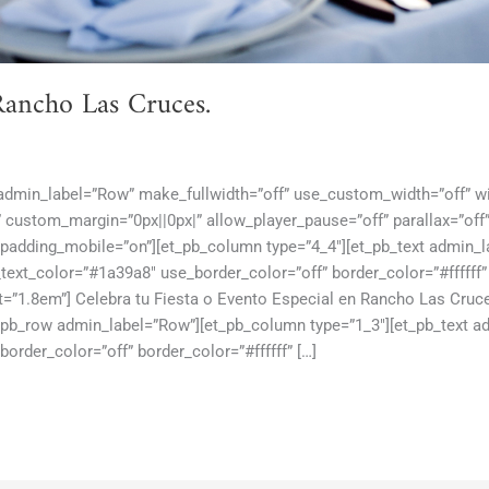
Rancho Las Cruces.
 admin_label=”Row” make_fullwidth=”off” use_custom_width=”off” w
 custom_margin=”0px||0px|” allow_player_pause=”off” parallax=”off
padding_mobile=”on”][et_pb_column type=”4_4″][et_pb_text admin_la
_text_color=”#1a39a8″ use_border_color=”off” border_color=”#ffffff”
”1.8em”] Celebra tu Fiesta o Evento Especial en Rancho Las Cruces 
t_pb_row admin_label=”Row”][et_pb_column type=”1_3″][et_pb_text a
border_color=”off” border_color=”#ffffff” […]