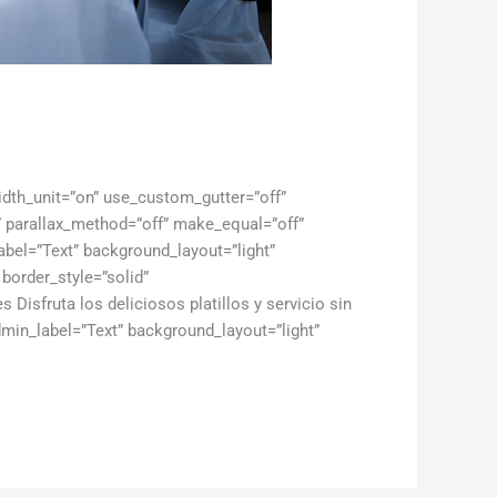
idth_unit=”on” use_custom_gutter=”off”
” parallax_method=”off” make_equal=”off”
bel=”Text” background_layout=”light”
 border_style=”solid”
Disfruta los deliciosos platillos y servicio sin
dmin_label=”Text” background_layout=”light”