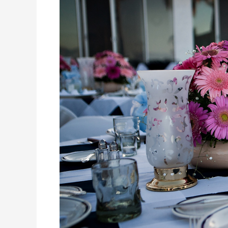
Especial
en
Rancho
Las
Cruces.