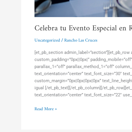
Celebra tu Evento Especial en 
Uncategorized
Rancho Las Cruces
/
[et_pb_section admin_label=”section”][et_pb_row
custom_padding=”0px||0px|” padding_mobile=”off”
parallax_1=”off” parallax_method_1=”off” column_
text_orientation=”center” text_font_size=”30″ text
custom_margin=”0px|0px|0px|0px” text_line_height=
igual [/et_pb_text][/et_pb_column][/et_pb_row][e
text_orientation=”center” text_font_size=”22″ use_
Read More »