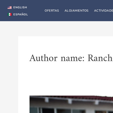
Skip
to
ENGLISH
OFERTAS
ALOJAMIENTOS
ACTIVIDAD
content
ESPAÑOL
Author name: Ranch
Celebra
tu
Evento