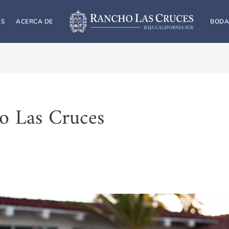
ES
ACERCA DE
BODA
o Las Cruces