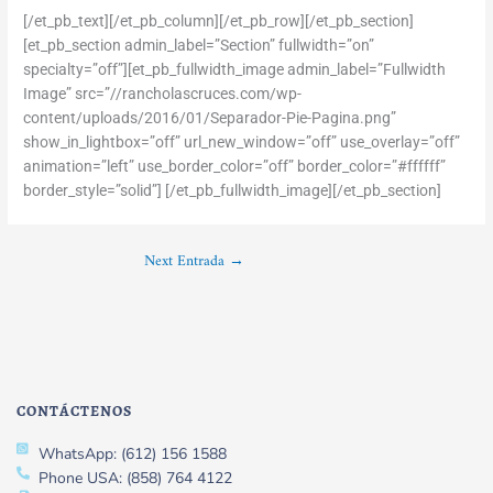
[/et_pb_text][/et_pb_column][/et_pb_row][/et_pb_section]
[et_pb_section admin_label=”Section” fullwidth=”on”
specialty=”off”][et_pb_fullwidth_image admin_label=”Fullwidth
Image” src=”//rancholascruces.com/wp-
content/uploads/2016/01/Separador-Pie-Pagina.png”
show_in_lightbox=”off” url_new_window=”off” use_overlay=”off”
animation=”left” use_border_color=”off” border_color=”#ffffff”
border_style=”solid”] [/et_pb_fullwidth_image][/et_pb_section]
Next Entrada
→
CONTÁCTENOS
WhatsApp: (612) 156 1588
Phone USA: (858) 764 4122