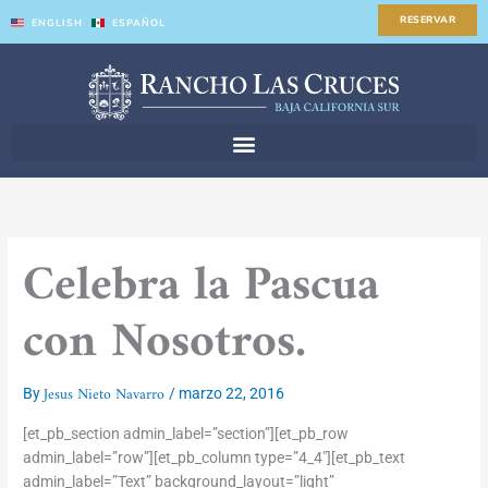
Skip
RESERVAR
ENGLISH
ESPAÑOL
to
content
Celebra la Pascua
con Nosotros.
Jesus Nieto Navarro
By
/
marzo 22, 2016
[et_pb_section admin_label=”section”][et_pb_row
admin_label=”row”][et_pb_column type=”4_4″][et_pb_text
admin_label=”Text” background_layout=”light”